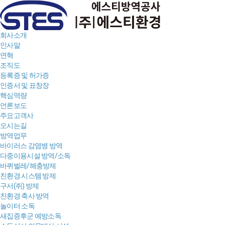
회사소개
인사말
연혁
조직도
등록증 및 허가증
인증서 및 표창장
핵심역량
언론보도
주요고객사
오시는길
방역업무
바이러스 감염병 방역
다중이용시설 방역/소독
바퀴벌레/해충방제
친환경 시스템 방제
구서(쥐) 방제
친환경 축사 방역
놀이터 소독
새집증후군 예방소독