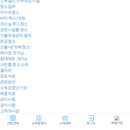
소독실시 의무대상 시설
청소업무
저수조청소
바닥 왁스/코팅
조리실 후드청소
공공시설물 청소
건물위생관리 용역
준공청소
건물 내/외벽 청소
에어컨 크리닝
침대매트 크리닝
크린룸 청소·소독
갤러리
정보자료
관련법규
소독표준단가표
해충자료
공지사항
공지사항
고객게시판
로그인
∙
회원가입
간편견적
소독증명서
고객센터
로그인
회원가입